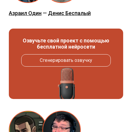
Азраил Один
—
Денис Беспалый
Озвучьте свой проект с помощью
бесплатной нейросети
Сгенерировать озвучку