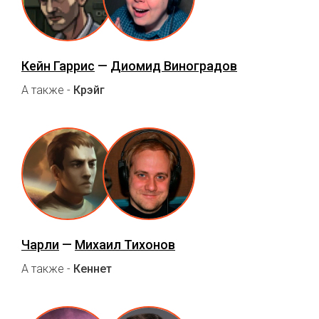
Кейн Гаррис
—
Диомид Виноградов
А также -
Крэйг
Чарли
—
Михаил Тихонов
А также -
Кеннет