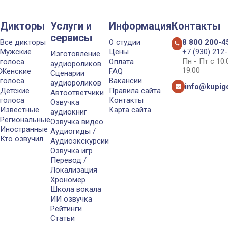
Дикторы
Услуги и
Информация
Контакты
сервисы
Все дикторы
О студии
8 800 200-4
Мужские
Цены
+7 (930) 212
Изготовление
Пн - Пт с 10
голоса
Оплата
аудиороликов
19:00
Женские
FAQ
Сценарии
голоса
Вакансии
аудиороликов
info@kupigo
Детские
Правила сайта
Автоответчики
голоса
Контакты
Озвучка
Известные
Карта сайта
аудиокниг
Региональные
Озвучка видео
Иностранные
Аудиогиды /
Кто озвучил
Аудиоэкскурсии
Озвучка игр
Перевод /
Локализация
Хрономер
Школа вокала
ИИ озвучка
Рейтинги
Статьи