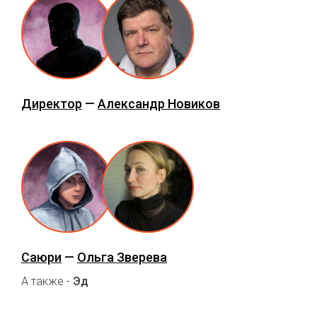
Директор
—
Александр Новиков
Саюри
—
Ольга Зверева
А также -
Эд