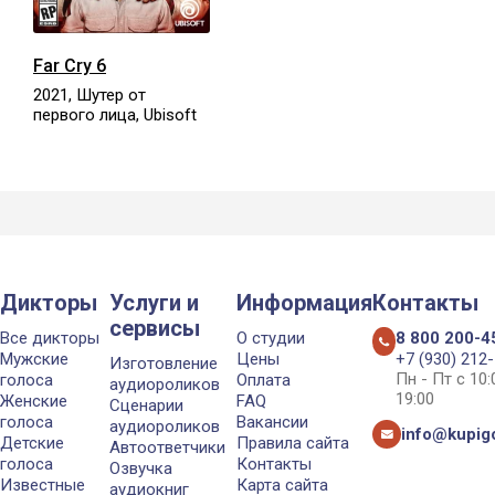
Far Cry 6
2021, Шутер от
первого лица, Ubisoft
Дикторы
Услуги и
Информация
Контакты
сервисы
Все дикторы
О студии
8 800 200-4
Мужские
Цены
+7 (930) 212
Изготовление
Пн - Пт с 10
голоса
Оплата
аудиороликов
19:00
Женские
FAQ
Сценарии
голоса
Вакансии
аудиороликов
info@kupigo
Детские
Правила сайта
Автоответчики
голоса
Контакты
Озвучка
Известные
Карта сайта
аудиокниг