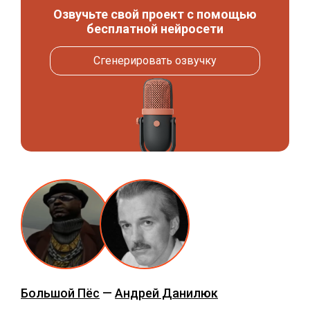
Озвучьте свой проект с помощью
бесплатной нейросети
Сгенерировать озвучку
Большой Пёс
—
Андрей Данилюк