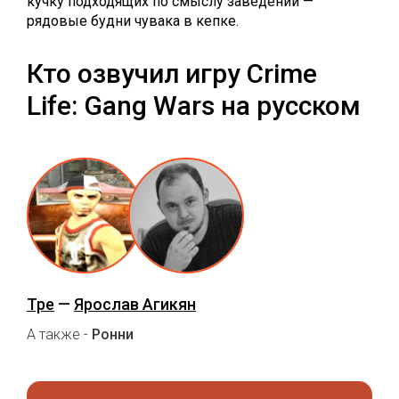
кучку подходящих по смыслу заведений —
рядовые будни чувака в кепке.
Кто озвучил игру Crime
Life: Gang Wars на русском
Тре
—
Ярослав Агикян
А также -
Ронни