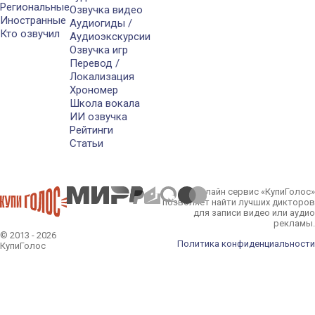
Региональные
Озвучка видео
Иностранные
Аудиогиды /
Кто озвучил
Аудиоэкскурсии
Озвучка игр
Перевод /
Локализация
Хрономер
Школа вокала
ИИ озвучка
Рейтинги
Статьи
Онлайн сервис «КупиГолос»
позволяет найти лучших дикторов
для записи видео или аудио
рекламы.
© 2013 - 2026
Политика конфиденциальности
КупиГолос