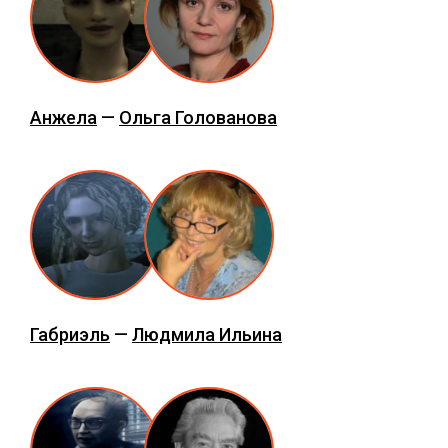
Анжела
—
Ольга Голованова
Габриэль
—
Людмила Ильина