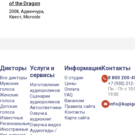
of the Dragon
2008, Адвенчура,
Квест, Microids
Дикторы
Услуги и
Информация
Контакты
сервисы
Все дикторы
О студии
8 800 200-4
Мужские
Цены
+7 (930) 212
Изготовление
Пн - Пт с 10
голоса
Оплата
аудиороликов
19:00
Женские
FAQ
Сценарии
голоса
Вакансии
аудиороликов
info@kupigo
Детские
Правила сайта
Автоответчики
голоса
Контакты
Озвучка
Известные
Карта сайта
аудиокниг
Региональные
Озвучка видео
Иностранные
Аудиогиды /
Кто озвучил