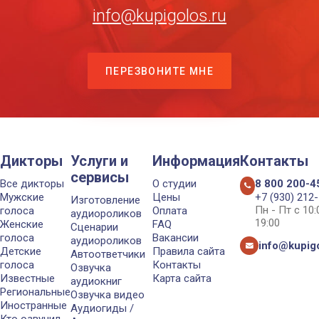
info@kupigolos.ru
ПЕРЕЗВОНИТЕ МНЕ
Дикторы
Услуги и
Информация
Контакты
сервисы
Все дикторы
О студии
8 800 200-4
Мужские
Цены
+7 (930) 212
Изготовление
Пн - Пт с 10
голоса
Оплата
аудиороликов
19:00
Женские
FAQ
Сценарии
голоса
Вакансии
аудиороликов
info@kupigo
Детские
Правила сайта
Автоответчики
голоса
Контакты
Озвучка
Известные
Карта сайта
аудиокниг
Региональные
Озвучка видео
Иностранные
Аудиогиды /
Кто озвучил