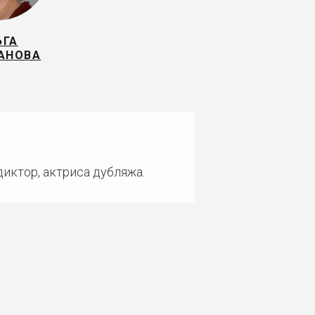
ЬГА
АНОВА
диктор, актриса дубляжа.