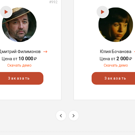
#992
Дмитрий Филимонов
Юлия Бочанова
10 000
2 000
Цена от
₽
Цена от
₽
Скачать демо
Скачать демо
Заказать
Заказать