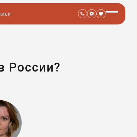
татьи
в России?