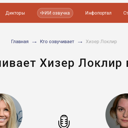
Дикторы
ИИ озвучка
Инфопортал
С
Фильмов и сериалов
Главная
Кто озвучивает
Хизер Локлир
Мультфильмов
YouTube каналов
Видеорекламы
чивает Хизер Локлир 