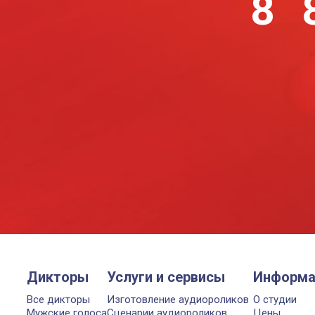
8 
Дикторы
Услуги и сервисы
Информа
Все дикторы
Изготовление аудиороликов
О студии
Мужские голоса
Сценарии аудиороликов
Цены