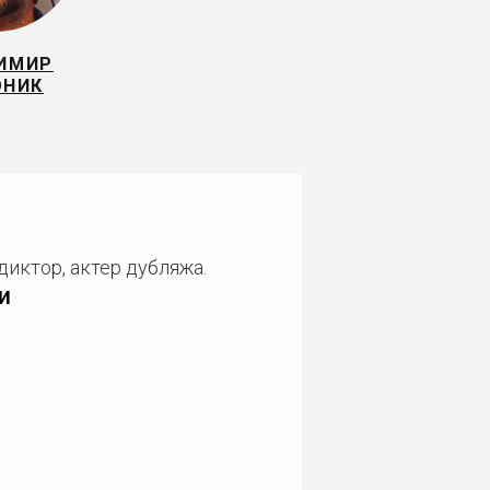
ИМИР
ОНИК
диктор, актер дубляжа.
и