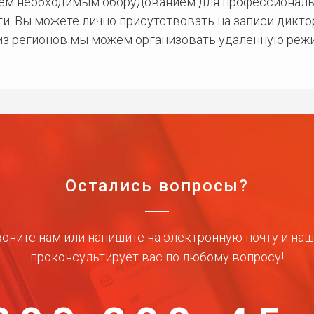
сем необходимым оборудованием для профессиональ
и. Вы можете лично присутствовать на записи дикто
 из регионов мы можем организовать удаленную режи
Остались вопросы?
оните нам или напишите на электронную почту и на
проконсультирует вас по любому вопросу!