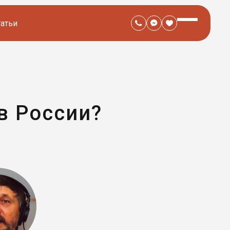
татьи
в России?