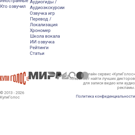
Иностранные
Аудиогиды /
Кто озвучил
Аудиоэкскурсии
Озвучка игр
Перевод /
Локализация
Хрономер
Школа вокала
ИИ озвучка
Рейтинги
Статьи
Онлайн сервис «КупиГолос»
позволяет найти лучших дикторов
для записи видео или аудио
рекламы.
© 2013 - 2026
Политика конфиденциальности
КупиГолос