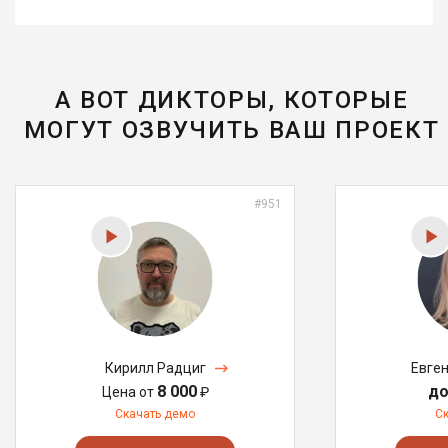
А ВОТ ДИКТОРЫ, КОТОРЫЕ
МОГУТ ОЗВУЧИТЬ ВАШ ПРОЕКТ
#951
Кирилл Радциг
Евге
8 000
до
Цена от
₽
Скачать демо
С