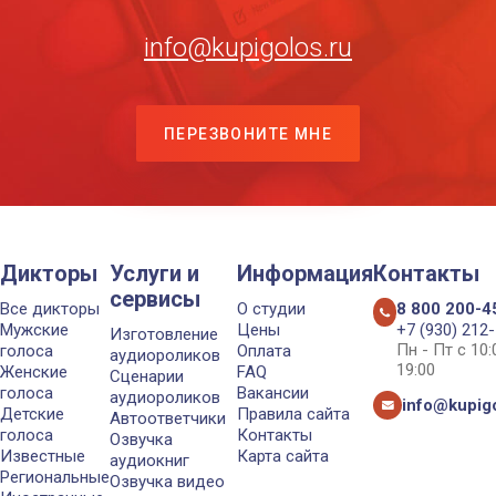
info@kupigolos.ru
ПЕРЕЗВОНИТЕ МНЕ
Дикторы
Услуги и
Информация
Контакты
сервисы
Все дикторы
О студии
8 800 200-4
Мужские
Цены
+7 (930) 212
Изготовление
Пн - Пт с 10
голоса
Оплата
аудиороликов
19:00
Женские
FAQ
Сценарии
голоса
Вакансии
аудиороликов
info@kupigo
Детские
Правила сайта
Автоответчики
голоса
Контакты
Озвучка
Известные
Карта сайта
аудиокниг
Региональные
Озвучка видео