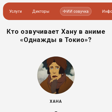
Услуги
Дикторы
ИИ озвучка
Инфо
Кто озвучивает Хану в аниме
Озвучка видео
Иностранные дикторы
«Однажды в Токио»?
Работа с аудио
Русские дикторы
Работа с текстом
Актеры озвучки
Локализация и перевод
Контакты дикторов
Другие услуги
ИИ голоса
8 800 200-45-51
8 800 200-45-51
ХАНА
Заказать звонок
Заказать звонок