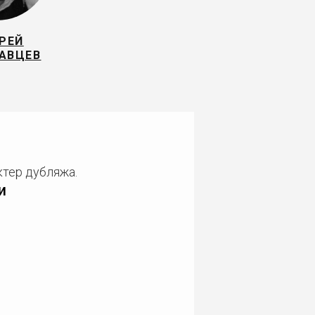
РЕЙ
АВЦЕВ
ктер дубляжа.
и