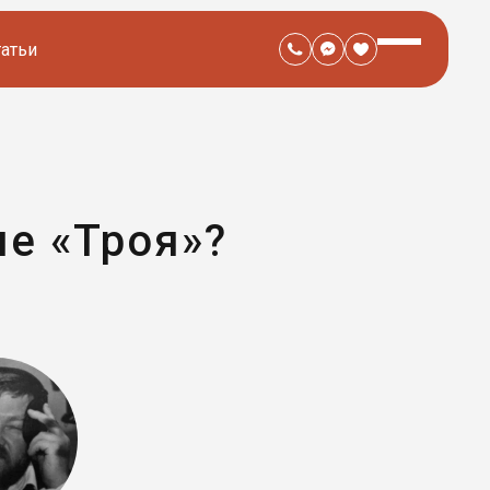
татьи
ме «Троя»?