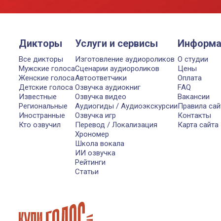
Дикторы
Услуги и сервисы
Информа
Все дикторы
Изготовление аудиороликов
О студии
Мужские голоса
Сценарии аудиороликов
Цены
Женские голоса
Автоответчики
Оплата
Детские голоса
Озвучка аудиокниг
FAQ
Известные
Озвучка видео
Вакансии
Региональные
Аудиогиды / Аудиоэкскурсии
Правила сай
Иностранные
Озвучка игр
Контакты
Кто озвучил
Перевод / Локализация
Карта сайта
Хрономер
Школа вокала
ИИ озвучка
Рейтинги
Статьи