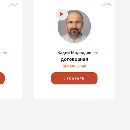
#2947
#2279
а
Вадим Медведев
договорная
Скачать демо
Заказать