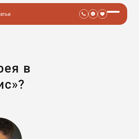
татьи
рея в
ис»?