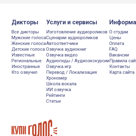
Дикторы
Услуги и сервисы
Информа
Все дикторы
Изготовление аудиороликов
О студии
Мужские голоса
Сценарии аудиороликов
Цены
Женские голоса
Автоответчики
Оплата
Детские голоса
Озвучка аудиокниг
FAQ
Известные
Озвучка видео
Вакансии
Региональные
Аудиогиды / Аудиоэкскурсии
Правила сай
Иностранные
Озвучка игр
Контакты
Кто озвучил
Перевод / Локализация
Карта сайта
Хрономер
Школа вокала
ИИ озвучка
Рейтинги
Статьи