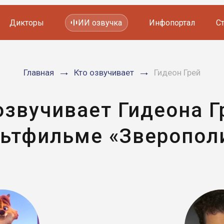
Дикторы
ИИ озвучка
Инфопортал
С
Фильмов и сериалов
Главная
Кто озвучивает
Гидеон Грей
Мультфильмов
YouTube каналов
Видеорекламы
озвучивает Гидеона Г
ьтфильме «Зверопол