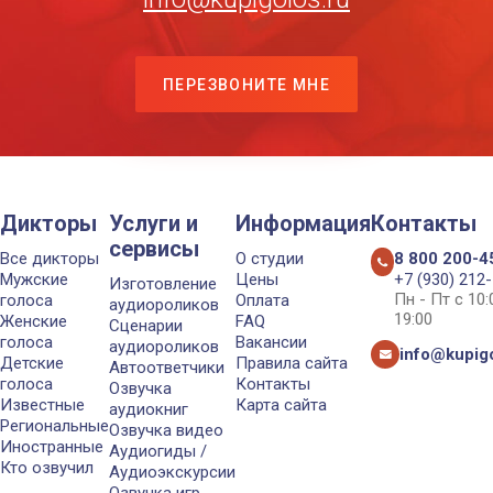
ПЕРЕЗВОНИТЕ МНЕ
Дикторы
Услуги и
Информация
Контакты
сервисы
Все дикторы
О студии
8 800 200-4
Мужские
Цены
+7 (930) 212
Изготовление
Пн - Пт с 10
голоса
Оплата
аудиороликов
19:00
Женские
FAQ
Сценарии
голоса
Вакансии
аудиороликов
info@kupigo
Детские
Правила сайта
Автоответчики
голоса
Контакты
Озвучка
Известные
Карта сайта
аудиокниг
Региональные
Озвучка видео
Иностранные
Аудиогиды /
Кто озвучил
Аудиоэкскурсии