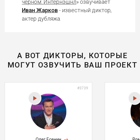
чёрном: Интернэшнл
» озвучивает
Иван Жарков
- известный диктор,
актер дубляжа.
А ВОТ ДИКТОРЫ, КОТОРЫЕ
МОГУТ ОЗВУЧИТЬ ВАШ ПРОЕКТ
#3739
Олег Есенин
Ром