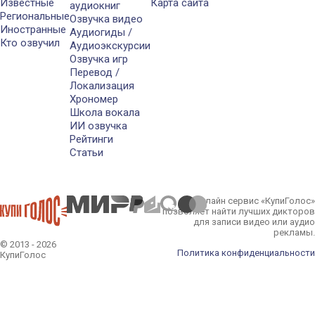
Известные
Карта сайта
аудиокниг
Региональные
Озвучка видео
Иностранные
Аудиогиды /
Кто озвучил
Аудиоэкскурсии
Озвучка игр
Перевод /
Локализация
Хрономер
Школа вокала
ИИ озвучка
Рейтинги
Статьи
Онлайн сервис «КупиГолос»
позволяет найти лучших дикторов
для записи видео или аудио
рекламы.
© 2013 - 2026
Политика конфиденциальности
КупиГолос