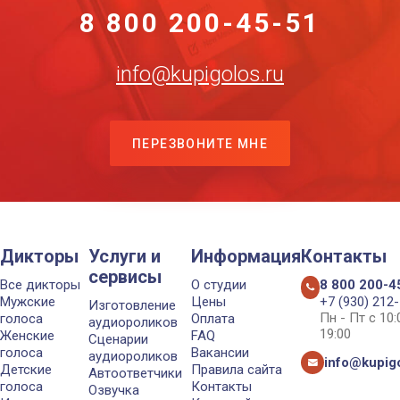
8 800 200-45-51
info@kupigolos.ru
ПЕРЕЗВОНИТЕ МНЕ
Дикторы
Услуги и
Информация
Контакты
сервисы
Все дикторы
О студии
8 800 200-4
Мужские
Цены
+7 (930) 212
Изготовление
Пн - Пт с 10
голоса
Оплата
аудиороликов
19:00
Женские
FAQ
Сценарии
голоса
Вакансии
аудиороликов
info@kupigo
Детские
Правила сайта
Автоответчики
голоса
Контакты
Озвучка