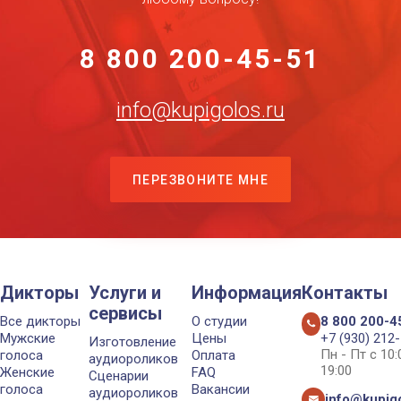
8 800 200-45-51
info@kupigolos.ru
ПЕРЕЗВОНИТЕ МНЕ
Дикторы
Услуги и
Информация
Контакты
сервисы
Все дикторы
О студии
8 800 200-4
Мужские
Цены
+7 (930) 212
Изготовление
Пн - Пт с 10
голоса
Оплата
аудиороликов
19:00
Женские
FAQ
Сценарии
голоса
Вакансии
аудиороликов
info@kupigo