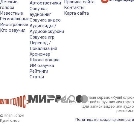
Детские
Правила сайта
Автоответчики
голоса
Контакты
Озвучка
Известные
Карта сайта
аудиокниг
Региональные
Озвучка видео
Иностранные
Аудиогиды /
Кто озвучил
Аудиоэкскурсии
Озвучка игр
Перевод /
Локализация
Хрономер
Школа вокала
ИИ озвучка
Рейтинги
Статьи
Онлайн сервис «КупиГолос»
позволяет найти лучших дикторов
для записи видео или аудио
рекламы.
© 2013 - 2026
Политика конфиденциальности
КупиГолос