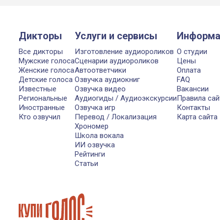
Дикторы
Услуги и сервисы
Информа
Все дикторы
Изготовление аудиороликов
О студии
Мужские голоса
Сценарии аудиороликов
Цены
Женские голоса
Автоответчики
Оплата
Детские голоса
Озвучка аудиокниг
FAQ
Известные
Озвучка видео
Вакансии
Региональные
Аудиогиды / Аудиоэкскурсии
Правила сай
Иностранные
Озвучка игр
Контакты
Кто озвучил
Перевод / Локализация
Карта сайта
Хрономер
Школа вокала
ИИ озвучка
Рейтинги
Статьи