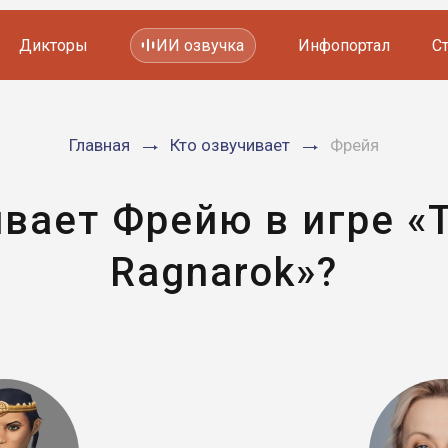
Дикторы
ИИ озвучка
Инфопортал
С
Фильмов и сериалов
Главная
Кто озвучивает
Фрейя
Мультфильмов
YouTube каналов
Видеорекламы
вает Фрейю в игре «T
Ragnarok»?