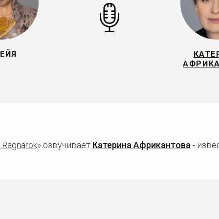
ЕЙЯ
КАТЕ
АФРИК
: Ragnarok
» озвучивает
Катерина Африкантова
- изве