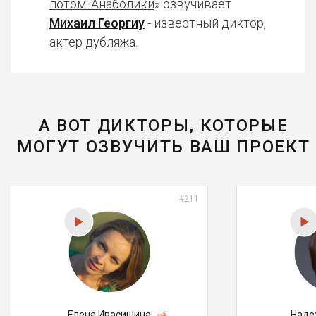
потом: Анаболики
» озвучивает
Михаил Георгиу
- известный диктор,
актер дубляжа.
А ВОТ ДИКТОРЫ, КОТОРЫЕ
МОГУТ ОЗВУЧИТЬ ВАШ ПРОЕКТ
#211
Елена Ивасишина
Наде