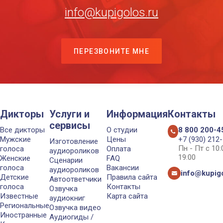
info@kupigolos.ru
ПЕРЕЗВОНИТЕ МНЕ
Дикторы
Услуги и
Информация
Контакты
сервисы
Все дикторы
О студии
8 800 200-4
Мужские
Цены
+7 (930) 212
Изготовление
Пн - Пт с 10
голоса
Оплата
аудиороликов
19:00
Женские
FAQ
Сценарии
голоса
Вакансии
аудиороликов
info@kupigo
Детские
Правила сайта
Автоответчики
голоса
Контакты
Озвучка
Известные
Карта сайта
аудиокниг
Региональные
Озвучка видео
Иностранные
Аудиогиды /