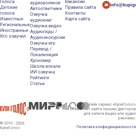
голоса
Вакансии
аудиороликов
info@kupigo
Детские
Правила сайта
Автоответчики
голоса
Контакты
Озвучка
Известные
Карта сайта
аудиокниг
Региональные
Озвучка видео
Иностранные
Аудиогиды /
Кто озвучил
Аудиоэкскурсии
Озвучка игр
Перевод /
Локализация
Хрономер
Школа вокала
ИИ озвучка
Рейтинги
Статьи
Онлайн сервис «КупиГолос»
позволяет найти лучших дикторов
для записи видео или аудио
рекламы.
© 2013 - 2026
Политика конфиденциальности
КупиГолос