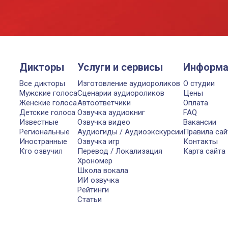
Дикторы
Услуги и сервисы
Информа
Все дикторы
Изготовление аудиороликов
О студии
Мужские голоса
Сценарии аудиороликов
Цены
Женские голоса
Автоответчики
Оплата
Детские голоса
Озвучка аудиокниг
FAQ
Известные
Озвучка видео
Вакансии
Региональные
Аудиогиды / Аудиоэкскурсии
Правила сай
Иностранные
Озвучка игр
Контакты
Кто озвучил
Перевод / Локализация
Карта сайта
Хрономер
Школа вокала
ИИ озвучка
Рейтинги
Статьи