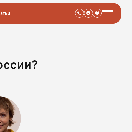
татьи
оссии?