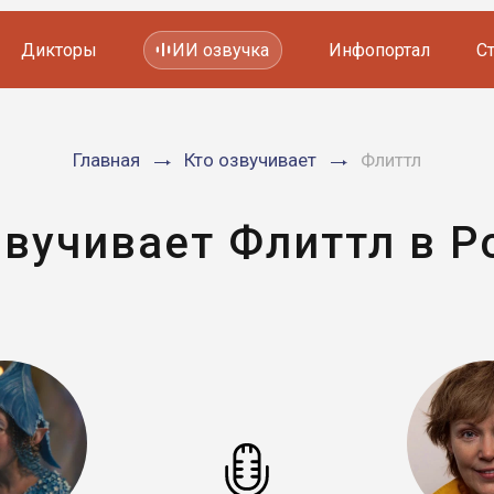
Дикторы
ИИ озвучка
Инфопортал
С
Фильмов и сериалов
Главная
Кто озвучивает
Флиттл
Мультфильмов
YouTube каналов
Видеорекламы
звучивает Флиттл в Р