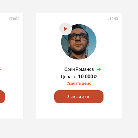
#2604
#1240
Юрий Романов
10 000
Цена от
₽
Скачать демо
Заказать