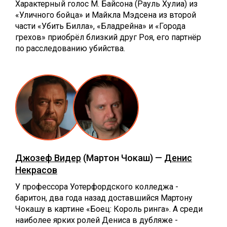
Характерный голос М. Байсона (Рауль Хулиа) из
«Уличного бойца» и Майкла Мэдсена из второй
части «Убить Билла», «Бладрейна» и «Города
грехов» приобрёл близкий друг Роя, его партнёр
по расследованию убийства.
Джозеф Видер
(Мартон Чокаш) —
Денис
Некрасов
У профессора Уотерфордского колледжа -
баритон, два года назад доставшийся Мартону
Чокашу в картине «Боец: Король ринга». А среди
наиболее ярких ролей Дениса в дубляже -