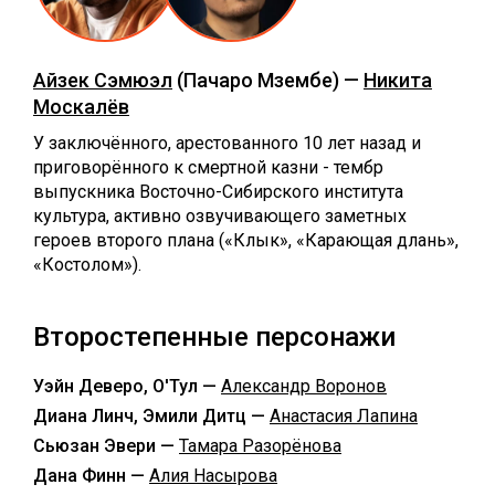
Айзек Сэмюэл
(Пачаро Мзембе) —
Никита
Москалёв
У заключённого, арестованного 10 лет назад и
приговорённого к смертной казни - тембр
выпускника Восточно-Сибирского института
культура, активно озвучивающего заметных
героев второго плана («Клык», «Карающая длань»,
«Костолом»).
Второстепенные персонажи
Уэйн Деверо, О'Тул —
Александр Воронов
Диана Линч, Эмили Дитц —
Анастасия Лапина
Сьюзан Эвери —
Тамара Разорёнова
Дана Финн —
Алия Насырова