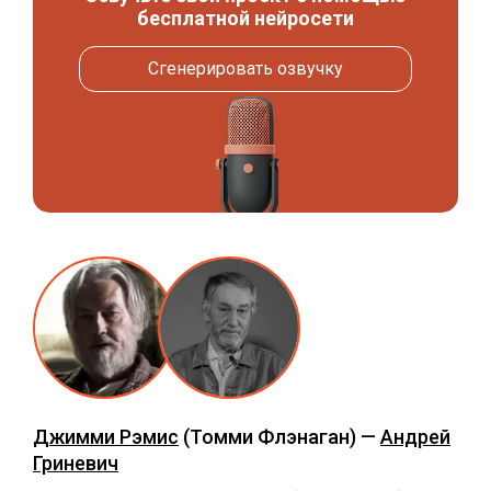
бесплатной нейросети
Сгенерировать озвучку
Джимми Рэмис
(Томми Флэнаган) —
Андрей
Гриневич