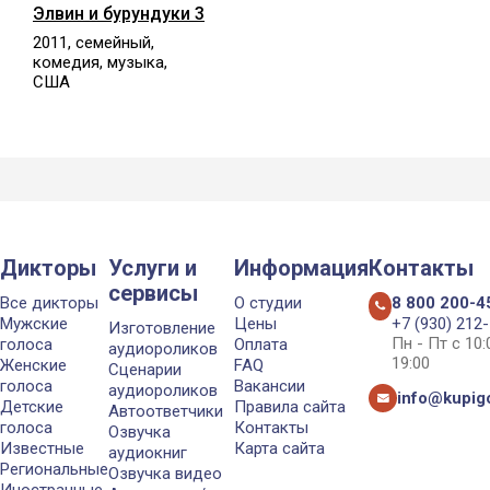
Элвин и бурундуки 3
2011, семейный,
комедия, музыка,
США
Дикторы
Услуги и
Информация
Контакты
сервисы
Все дикторы
О студии
8 800 200-4
Мужские
Цены
+7 (930) 212
Изготовление
Пн - Пт с 10
голоса
Оплата
аудиороликов
19:00
Женские
FAQ
Сценарии
голоса
Вакансии
аудиороликов
info@kupigo
Детские
Правила сайта
Автоответчики
голоса
Контакты
Озвучка
Известные
Карта сайта
аудиокниг
Региональные
Озвучка видео
Иностранные