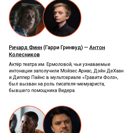
Ричард Финн
(Гарри Гринвуд) —
Антон
Колесников
Актёр театра им. Ермоловой, чьи узнаваемые
интонации заполучили Мойзес Ариас, Дэйн ДеХаан
и Диппер Пайнс в мультсериале «Гравити Фолз»,
был вызван на роль писателя-мемуариста,
бывшего помощника Видера.