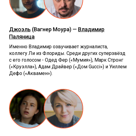
Джоэль
(Вагнер Моура) —
Владимир
Паляница
Именно Владимир озвучивает журналиста,
коллегу Ли из Флориды. Среди других суперзвёзд
с его голосом - Одед Фер («Мумия»), Марк Стронг
(«Круэлла»), Адам Драйвер («Дом Gucci») и Уиллем
Дефо («Аквамен»).