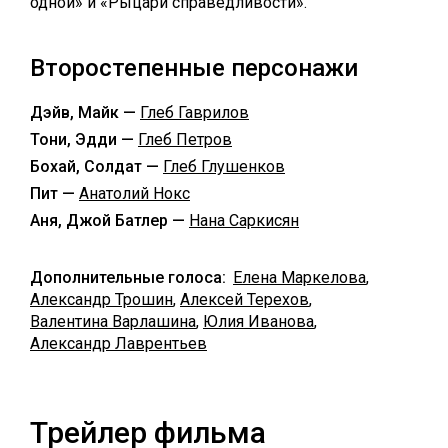
одной» и «Рыцари справедливости».
Второстепенные персонажи
Дэйв, Майк —
Глеб Гаврилов
Тони, Эдди —
Глеб Петров
Бохай, Солдат —
Глеб Глушенков
Пит —
Анатолий Нокс
Аня, Джой Батлер —
Нана Саркисян
Дополнительные голоса:
Елена Маркелова
,
Александр Трошин
,
Алексей Терехов
,
Валентина Варлашина
,
Юлия Иванова
,
Александр Лаврентьев
Трейлер фильма