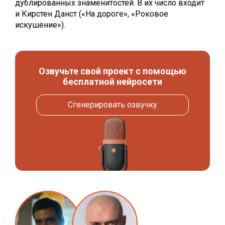
дублированных знаменитостей. В их число входит
и Кирстен Данст («На дороге», «Роковое
искушение»).
Озвучьте свой проект с помощью
бесплатной нейросети
Сгенерировать озвучку