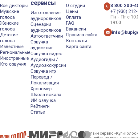
сервисы
Все дикторы
О студии
8 800 200-4
Мужские
Цены
+7 (930) 212
Изготовление
Пн - Пт с 10
голоса
Оплата
аудиороликов
19:00
Женские
FAQ
Сценарии
голоса
Вакансии
аудиороликов
info@kupigo
Детские
Правила сайта
Автоответчики
голоса
Контакты
Озвучка
Известные
Карта сайта
аудиокниг
Региональные
Озвучка видео
Иностранные
Аудиогиды /
Кто озвучил
Аудиоэкскурсии
Озвучка игр
Перевод /
Локализация
Хрономер
Школа вокала
ИИ озвучка
Рейтинги
Статьи
Онлайн сервис «КупиГолос»
позволяет найти лучших дикторов