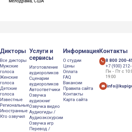
мелодрама, США
Дикторы
Услуги и
Информация
Контакты
сервисы
Все дикторы
О студии
8 800 200-4
Мужские
Цены
+7 (930) 212
Изготовление
Пн - Пт с 10
голоса
Оплата
аудиороликов
19:00
Женские
FAQ
Сценарии
голоса
Вакансии
аудиороликов
info@kupigo
Детские
Правила сайта
Автоответчики
голоса
Контакты
Озвучка
Известные
Карта сайта
аудиокниг
Региональные
Озвучка видео
Иностранные
Аудиогиды /
Кто озвучил
Аудиоэкскурсии
Озвучка игр
Перевод /