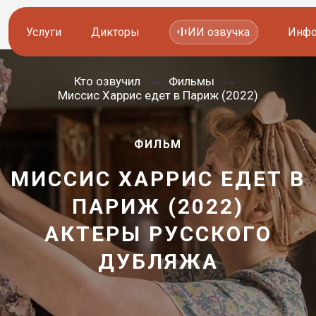
Услуги
Дикторы
ИИ озвучка
Инфо
Кто озвучил
Фильмы
Озвучка видео
Иностранные дикторы
Миссис Харрис едет в Париж (2022)
Работа с аудио
Русские дикторы
ФИЛЬМ
Работа с текстом
Актеры озвучки
МИССИС ХАРРИС ЕДЕТ В
Локализация и перевод
Контакты дикторов
ПАРИЖ (2022)
Другие услуги
ИИ голоса
АКТЕРЫ РУССКОГО
—
ДУБЛЯЖА
8 800 200-45-51
8 800 200-45-51
Заказать звонок
Заказать звонок