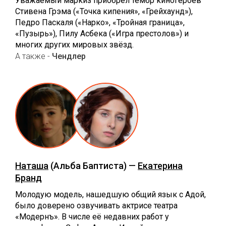
Уважаемый маркиз приобрёл тембр киногероев
Стивена Грэма («Точка кипения», «Грейхаунд»),
Педро Паскаля («Нарко», «Тройная граница»,
«Пузырь»), Пилу Асбека («Игра престолов») и
многих других мировых звёзд.
А также -
Чендлер
Наташа
(Альба Баптиста) —
Екатерина
Бранд
Молодую модель, нашедшую общий язык с Адой,
было доверено озвучивать актрисе театра
«Модернъ». В числе её недавних работ у