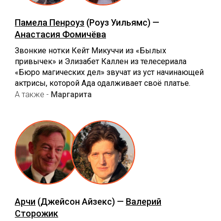
Памела Пенроуз
(Роуз Уильямс) —
Анастасия Фомичёва
Звонкие нотки Кейт Микуччи из «Былых
привычек» и Элизабет Каллен из телесериала
«Бюро магических дел» звучат из уст начинающей
актрисы, которой Ада одалживает своё платье.
А также -
Маргарита
Арчи
(Джейсон Айзекс) —
Валерий
Сторожик