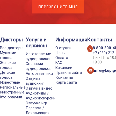
ПЕРЕЗВОНИТЕ МНЕ
Дикторы
Услуги и
Информация
Контакты
сервисы
Все дикторы
О студии
8 800 200-4
Мужские
Цены
+7 (930) 212
Изготовление
Пн - Пт с 10
голоса
Оплата
аудиороликов
19:00
Женские
FAQ
Сценарии
голоса
Вакансии
аудиороликов
info@kupigo
Детские
Правила сайта
Автоответчики
голоса
Контакты
Озвучка
Известные
Карта сайта
аудиокниг
Региональные
Озвучка видео
Иностранные
Аудиогиды /
Кто озвучил
Аудиоэкскурсии
Озвучка игр
Перевод /
Локализация