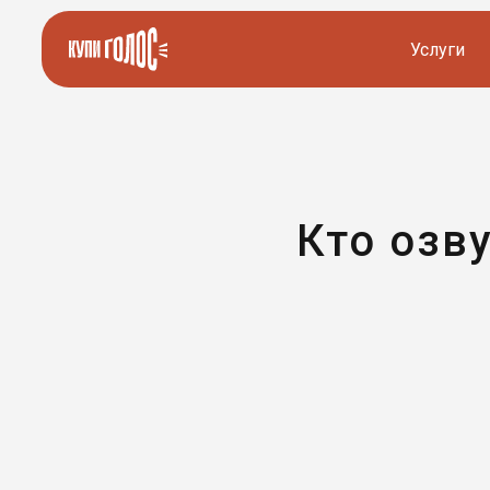
Услуги
Озвучка видео
Иностранные дикторы
Работа с аудио
Русские дикторы
Кто озв
Работа с текстом
Актеры озвучки
Локализация и перевод
Контакты дикторов
Другие услуги
ИИ голоса
8 800 200-45-51
8 800 200-45-51
Заказать звонок
Заказать звонок