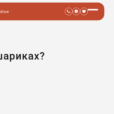
татьи
шариках?