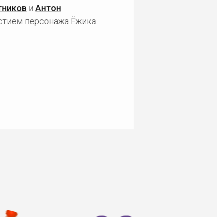
тников
и
Антон
астием персонажа Ёжика.