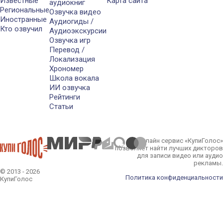
Известные
Карта сайта
аудиокниг
Региональные
Озвучка видео
Иностранные
Аудиогиды /
Кто озвучил
Аудиоэкскурсии
Озвучка игр
Перевод /
Локализация
Хрономер
Школа вокала
ИИ озвучка
Рейтинги
Статьи
Онлайн сервис «КупиГолос»
позволяет найти лучших дикторов
для записи видео или аудио
рекламы.
© 2013 - 2026
Политика конфиденциальности
КупиГолос