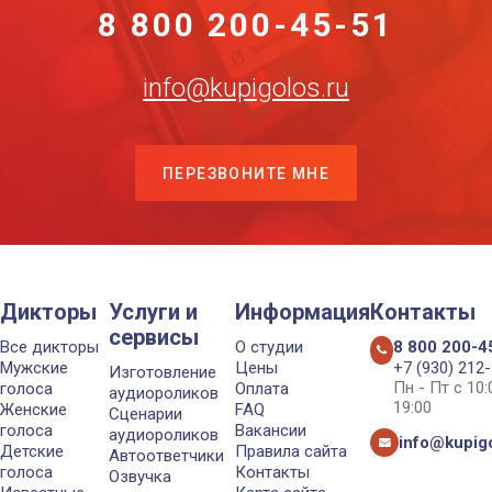
8 800 200-45-51
info@kupigolos.ru
ПЕРЕЗВОНИТЕ МНЕ
Дикторы
Услуги и
Информация
Контакты
сервисы
Все дикторы
О студии
8 800 200-4
Мужские
Цены
+7 (930) 212
Изготовление
Пн - Пт с 10
голоса
Оплата
аудиороликов
19:00
Женские
FAQ
Сценарии
голоса
Вакансии
аудиороликов
info@kupigo
Детские
Правила сайта
Автоответчики
голоса
Контакты
Озвучка