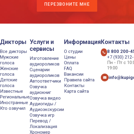
ПЕРЕЗВОНИТЕ МНЕ
Дикторы
Услуги и
Информация
Контакты
сервисы
Все дикторы
О студии
8 800 200-4
Мужские
Цены
+7 (930) 212
Изготовление
Пн - Пт с 10
голоса
Оплата
аудиороликов
19:00
Женские
FAQ
Сценарии
голоса
Вакансии
аудиороликов
info@kupigo
Детские
Правила сайта
Автоответчики
голоса
Контакты
Озвучка
Известные
Карта сайта
аудиокниг
Региональные
Озвучка видео
Иностранные
Аудиогиды /
Кто озвучил
Аудиоэкскурсии
Озвучка игр
Перевод /
Локализация
Хрономер