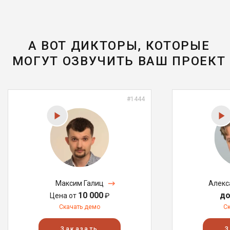
А ВОТ ДИКТОРЫ, КОТОРЫЕ
МОГУТ ОЗВУЧИТЬ ВАШ ПРОЕКТ
#1444
Максим Галиц
Алекс
10 000
до
Цена от
₽
Скачать демо
С
Заказать
З