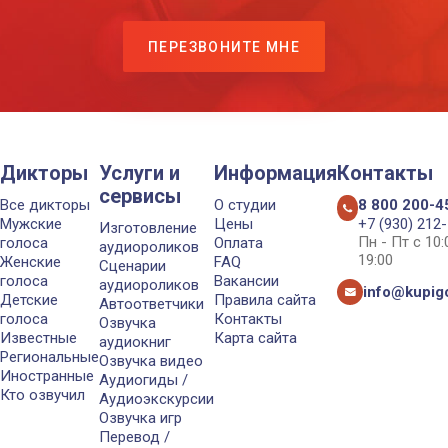
ПЕРЕЗВОНИТЕ МНЕ
Дикторы
Услуги и
Информация
Контакты
сервисы
Все дикторы
О студии
8 800 200-4
Мужские
Цены
+7 (930) 212
Изготовление
Пн - Пт с 10
голоса
Оплата
аудиороликов
19:00
Женские
FAQ
Сценарии
голоса
Вакансии
аудиороликов
info@kupigo
Детские
Правила сайта
Автоответчики
голоса
Контакты
Озвучка
Известные
Карта сайта
аудиокниг
Региональные
Озвучка видео
Иностранные
Аудиогиды /
Кто озвучил
Аудиоэкскурсии
Озвучка игр
Перевод /