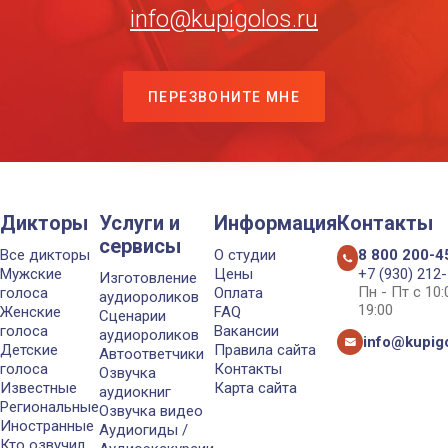
info@kupigolos.ru
ПЕРЕЗВОНИТЕ МНЕ
Дикторы
Услуги и
Информация
Контакты
сервисы
Все дикторы
О студии
8 800 200-4
Мужские
Цены
+7 (930) 212
Изготовление
Пн - Пт с 10
голоса
Оплата
аудиороликов
19:00
Женские
FAQ
Сценарии
голоса
Вакансии
аудиороликов
info@kupigo
Детские
Правила сайта
Автоответчики
голоса
Контакты
Озвучка
Известные
Карта сайта
аудиокниг
Региональные
Озвучка видео
Иностранные
Аудиогиды /
Кто озвучил