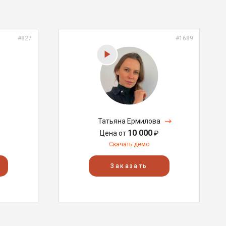
#827
#1689
Татьяна Ермилова
10 000
Цена от
₽
Скачать демо
Заказать