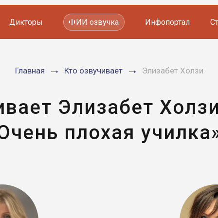
Дикторы
ИИ озвучка
Инфопортал
С
Фильмов и сериалов
Главная
Кто озвучивает
Элизабет Холзи
Мультфильмов
YouTube каналов
Видеорекламы
ивает Элизабет Холз
Очень плохая училка