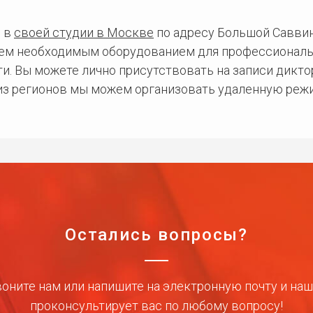
 в
своей студии в Москве
по адресу Большой Саввинс
сем необходимым оборудованием для профессиональ
и. Вы можете лично присутствовать на записи дикто
 из регионов мы можем организовать удаленную режи
Остались вопросы?
оните нам или напишите на электронную почту и на
проконсультирует вас по любому вопросу!