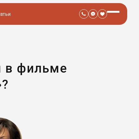
татьи
и в фильме
»?