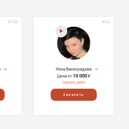
#1225
#223
й
Нона Виноградова
10 000
Цена от
₽
Скачать демо
Заказать