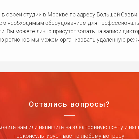
 в
своей студии в Москве
по адресу Большой Саввинс
сем необходимым оборудованием для профессиональ
и. Вы можете лично присутствовать на записи дикто
 из регионов мы можем организовать удаленную режи
Остались вопросы?
оните нам или напишите на электронную почту и на
проконсультирует вас по любому вопросу!