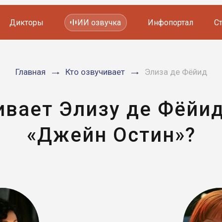
Дикторы
ИИ озвучка
Инфопортал
С
Фильмов и сериалов
Главная
Кто озвучивает
Элиза де Фёйид
Мультфильмов
YouTube каналов
Видеорекламы
ивает Элизу де Фёйи
«Джейн Остин»?