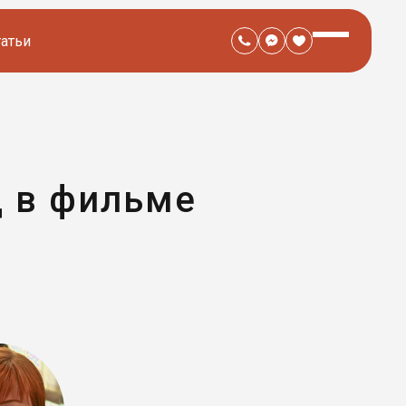
татьи
д в фильме