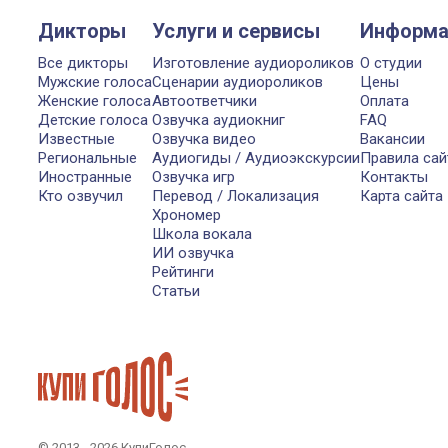
Дикторы
Услуги и сервисы
Информа
Все дикторы
Изготовление аудиороликов
О студии
Мужские голоса
Сценарии аудиороликов
Цены
Женские голоса
Автоответчики
Оплата
Детские голоса
Озвучка аудиокниг
FAQ
Известные
Озвучка видео
Вакансии
Региональные
Аудиогиды / Аудиоэкскурсии
Правила сай
Иностранные
Озвучка игр
Контакты
Кто озвучил
Перевод / Локализация
Карта сайта
Хрономер
Школа вокала
ИИ озвучка
Рейтинги
Статьи
© 2013 - 2026 КупиГолос