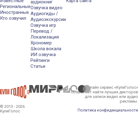
Известные
Карта сайта
аудиокниг
Региональные
Озвучка видео
Иностранные
Аудиогиды /
Кто озвучил
Аудиоэкскурсии
Озвучка игр
Перевод /
Локализация
Хрономер
Школа вокала
ИИ озвучка
Рейтинги
Статьи
Онлайн сервис «КупиГолос»
позволяет найти лучших дикторов
для записи видео или аудио
рекламы.
© 2013 - 2026
Политика конфиденциальности
КупиГолос