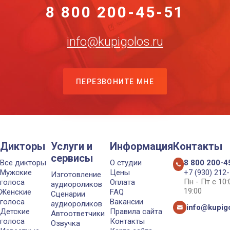
8 800 200-45-51
info@kupigolos.ru
ПЕРЕЗВОНИТЕ МНЕ
Дикторы
Услуги и
Информация
Контакты
сервисы
Все дикторы
О студии
8 800 200-4
Мужские
Цены
+7 (930) 212
Изготовление
Пн - Пт с 10
голоса
Оплата
аудиороликов
19:00
Женские
FAQ
Сценарии
голоса
Вакансии
аудиороликов
info@kupigo
Детские
Правила сайта
Автоответчики
голоса
Контакты
Озвучка