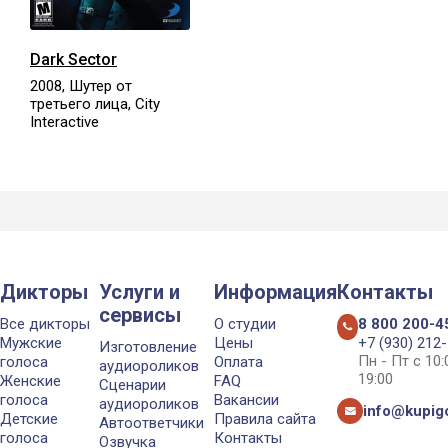
Dark Sector
2008, Шутер от
третьего лица, City
Interactive
Дикторы
Услуги и
Информация
Контакты
сервисы
Все дикторы
О студии
8 800 200-4
Мужские
Цены
+7 (930) 212
Изготовление
Пн - Пт с 10
голоса
Оплата
аудиороликов
19:00
Женские
FAQ
Сценарии
голоса
Вакансии
аудиороликов
info@kupigo
Детские
Правила сайта
Автоответчики
голоса
Контакты
Озвучка