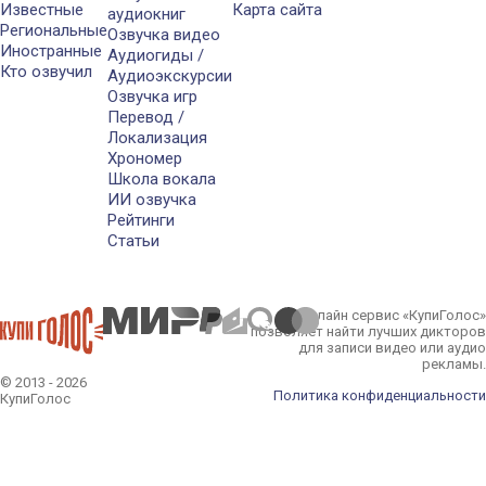
Известные
Карта сайта
аудиокниг
Региональные
Озвучка видео
Иностранные
Аудиогиды /
Кто озвучил
Аудиоэкскурсии
Озвучка игр
Перевод /
Локализация
Хрономер
Школа вокала
ИИ озвучка
Рейтинги
Статьи
Онлайн сервис «КупиГолос»
позволяет найти лучших дикторов
для записи видео или аудио
рекламы.
© 2013 - 2026
Политика конфиденциальности
КупиГолос