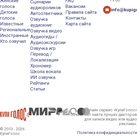
Женские
FAQ
Сценарии
голоса
Вакансии
аудиороликов
info@kupigo
Детские
Правила сайта
Автоответчики
голоса
Контакты
Озвучка
Известные
Карта сайта
аудиокниг
Региональные
Озвучка видео
Иностранные
Аудиогиды /
Кто озвучил
Аудиоэкскурсии
Озвучка игр
Перевод /
Локализация
Хрономер
Школа вокала
ИИ озвучка
Рейтинги
Статьи
Онлайн сервис «КупиГолос»
позволяет найти лучших дикторов
для записи видео или аудио
рекламы.
© 2013 - 2026
Политика конфиденциальности
КупиГолос