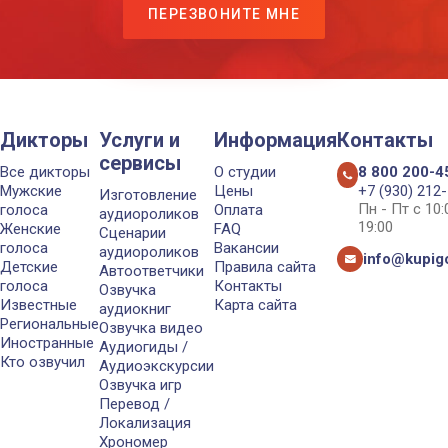
ПЕРЕЗВОНИТЕ МНЕ
Дикторы
Услуги и
Информация
Контакты
сервисы
Все дикторы
О студии
8 800 200-4
Мужские
Цены
+7 (930) 212
Изготовление
Пн - Пт с 10
голоса
Оплата
аудиороликов
19:00
Женские
FAQ
Сценарии
голоса
Вакансии
аудиороликов
info@kupigo
Детские
Правила сайта
Автоответчики
голоса
Контакты
Озвучка
Известные
Карта сайта
аудиокниг
Региональные
Озвучка видео
Иностранные
Аудиогиды /
Кто озвучил
Аудиоэкскурсии
Озвучка игр
Перевод /
Локализация
Хрономер