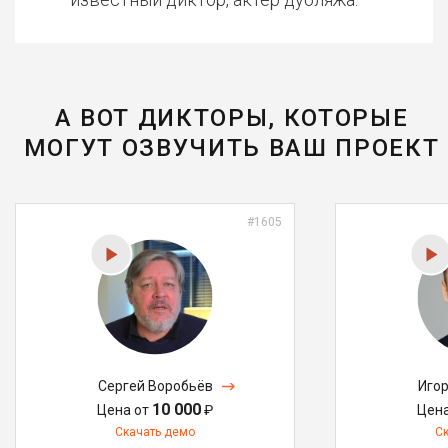
А ВОТ ДИКТОРЫ, КОТОРЫЕ
МОГУТ ОЗВУЧИТЬ ВАШ ПРОЕКТ
#1605
Сергей Воробьёв
Иго
10 000
Цена от
₽
Цен
Скачать демо
С