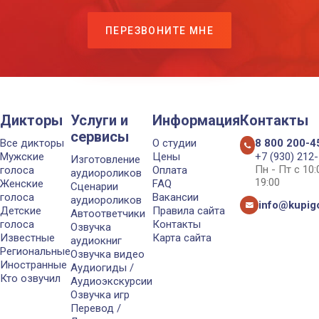
ПЕРЕЗВОНИТЕ МНЕ
Дикторы
Услуги и
Информация
Контакты
сервисы
Все дикторы
О студии
8 800 200-4
Мужские
Цены
+7 (930) 212
Изготовление
Пн - Пт с 10
голоса
Оплата
аудиороликов
19:00
Женские
FAQ
Сценарии
голоса
Вакансии
аудиороликов
info@kupigo
Детские
Правила сайта
Автоответчики
голоса
Контакты
Озвучка
Известные
Карта сайта
аудиокниг
Региональные
Озвучка видео
Иностранные
Аудиогиды /
Кто озвучил
Аудиоэкскурсии
Озвучка игр
Перевод /