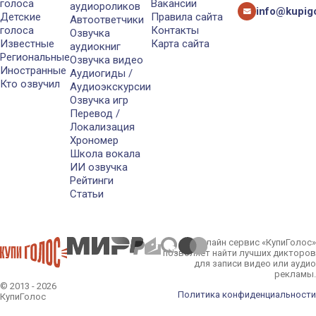
голоса
Вакансии
аудиороликов
info@kupigo
Детские
Правила сайта
Автоответчики
голоса
Контакты
Озвучка
Известные
Карта сайта
аудиокниг
Региональные
Озвучка видео
Иностранные
Аудиогиды /
Кто озвучил
Аудиоэкскурсии
Озвучка игр
Перевод /
Локализация
Хрономер
Школа вокала
ИИ озвучка
Рейтинги
Статьи
Онлайн сервис «КупиГолос»
позволяет найти лучших дикторов
для записи видео или аудио
рекламы.
© 2013 - 2026
Политика конфиденциальности
КупиГолос