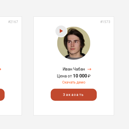
#2167
#1573
Иван Чабан
10 000
Цена от
₽
Скачать демо
Заказать