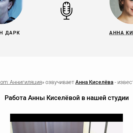
Н ДАРК
АННА К
om: Аннигиляция
» озвучивает
Анна Киселёва
- извес
Работа Анны Киселёвой в нашей студии