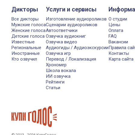
Дикторы
Услуги и сервисы
Информа
Все дикторы
Изготовление аудиороликов
О студии
Мужские голоса
Сценарии аудиороликов
Цены
Женские голоса
Автоответчики
Оплата
Детские голоса
Озвучка аудиокниг
FAQ
Известные
Озвучка видео
Вакансии
Региональные
Аудиогиды / Аудиоэкскурсии
Правила сай
Иностранные
Озвучка игр
Контакты
Кто озвучил
Перевод / Локализация
Карта сайта
Хрономер
Школа вокала
ИИ озвучка
Рейтинги
Статьи
© 2013 - 2026 КупиГолос