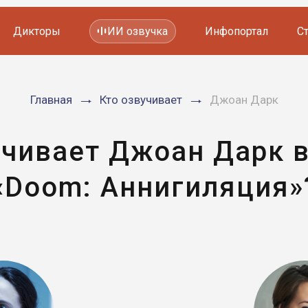
Дикторы
ИИ озвучка
Инфопортал
С
Фильмов и сериалов
Главная
Кто озвучивает
Джоан Дарк
Мультфильмов
YouTube каналов
Видеорекламы
учивает Джоан Дарк 
«Doom: Аннигиляция»