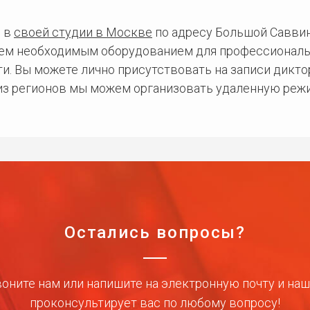
 в
своей студии в Москве
по адресу Большой Саввинс
сем необходимым оборудованием для профессиональ
и. Вы можете лично присутствовать на записи дикто
 из регионов мы можем организовать удаленную режи
Остались вопросы?
оните нам или напишите на электронную почту и на
проконсультирует вас по любому вопросу!