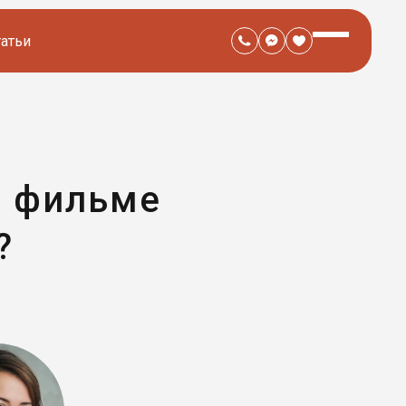
татьи
в фильме
?