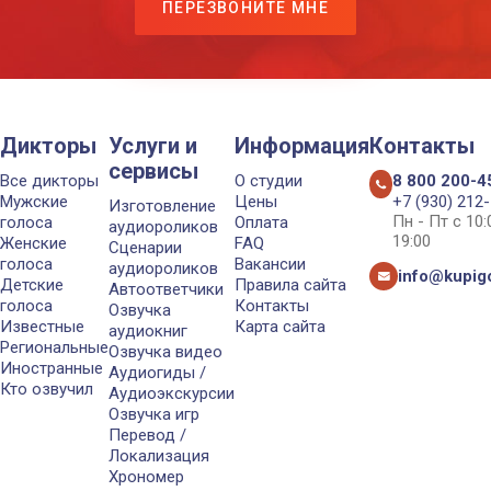
ПЕРЕЗВОНИТЕ МНЕ
Дикторы
Услуги и
Информация
Контакты
сервисы
Все дикторы
О студии
8 800 200-4
Мужские
Цены
+7 (930) 212
Изготовление
Пн - Пт с 10
голоса
Оплата
аудиороликов
19:00
Женские
FAQ
Сценарии
голоса
Вакансии
аудиороликов
info@kupigo
Детские
Правила сайта
Автоответчики
голоса
Контакты
Озвучка
Известные
Карта сайта
аудиокниг
Региональные
Озвучка видео
Иностранные
Аудиогиды /
Кто озвучил
Аудиоэкскурсии
Озвучка игр
Перевод /
Локализация
Хрономер