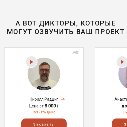
А ВОТ ДИКТОРЫ, КОТОРЫЕ
МОГУТ ОЗВУЧИТЬ ВАШ ПРОЕКТ
#951
Кирилл Радциг
Анаст
8 000
до
Цена от
₽
Скачать демо
С
Заказать
З