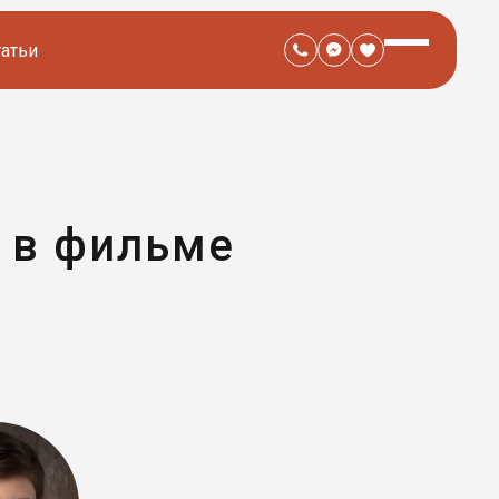
татьи
 в фильме