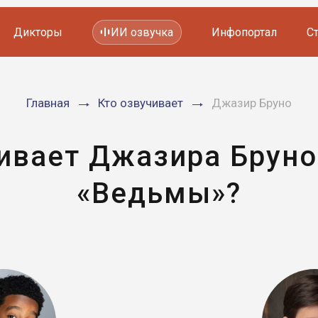
Дикторы
ИИ озвучка
Инфопортал
С
Фильмов и сериалов
Главная
Кто озвучивает
Джазир Бруно
Мультфильмов
YouTube каналов
Видеорекламы
чивает Джазира Бруно
«Ведьмы»?