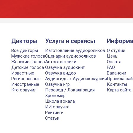
Дикторы
Услуги и сервисы
Информа
Все дикторы
Изготовление аудиороликов
О студии
Мужские голоса
Сценарии аудиороликов
Цены
Женские голоса
Автоответчики
Оплата
Детские голоса
Озвучка аудиокниг
FAQ
Известные
Озвучка видео
Вакансии
Региональные
Аудиогиды / Аудиоэкскурсии
Правила сай
Иностранные
Озвучка игр
Контакты
Кто озвучил
Перевод / Локализация
Карта сайта
Хрономер
Школа вокала
ИИ озвучка
Рейтинги
Статьи