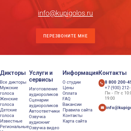
info@kupigolos.ru
ПЕРЕЗВОНИТЕ МНЕ
Дикторы
Услуги и
Информация
Контакты
сервисы
Все дикторы
О студии
8 800 200-4
Мужские
Цены
+7 (930) 212
Изготовление
Пн - Пт с 10
голоса
Оплата
аудиороликов
19:00
Женские
FAQ
Сценарии
голоса
Вакансии
аудиороликов
info@kupigo
Детские
Правила сайта
Автоответчики
голоса
Контакты
Озвучка
Известные
Карта сайта
аудиокниг
Региональные
Озвучка видео