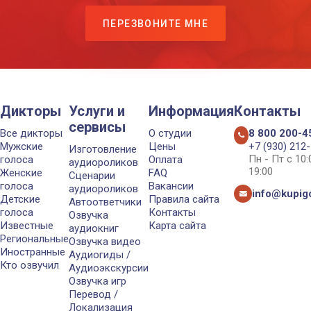
ПЕРЕЗВОНИТЕ МНЕ
Дикторы
Услуги и
Информация
Контакты
сервисы
Все дикторы
О студии
8 800 200-4
Мужские
Цены
+7 (930) 212
Изготовление
Пн - Пт с 10
голоса
Оплата
аудиороликов
19:00
Женские
FAQ
Сценарии
голоса
Вакансии
аудиороликов
info@kupigo
Детские
Правила сайта
Автоответчики
голоса
Контакты
Озвучка
Известные
Карта сайта
аудиокниг
Региональные
Озвучка видео
Иностранные
Аудиогиды /
Кто озвучил
Аудиоэкскурсии
Озвучка игр
Перевод /
Локализация