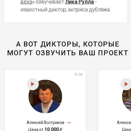
века
» озвучивает
Лика Рулла
-
известный диктор, актриса дубляжа.
А ВОТ ДИКТОРЫ, КОТОРЫЕ
МОГУТ ОЗВУЧИТЬ ВАШ ПРОЕКТ
#148
Алексей Востриков
Алекса
10 000
Цена от
₽
Цен