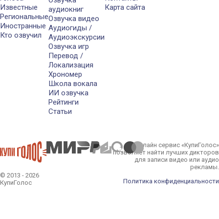
Озвучка
Известные
Карта сайта
аудиокниг
Региональные
Озвучка видео
Иностранные
Аудиогиды /
Кто озвучил
Аудиоэкскурсии
Озвучка игр
Перевод /
Локализация
Хрономер
Школа вокала
ИИ озвучка
Рейтинги
Статьи
Онлайн сервис «КупиГолос»
позволяет найти лучших дикторов
для записи видео или аудио
рекламы.
© 2013 - 2026
Политика конфиденциальности
КупиГолос