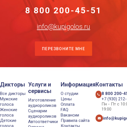
8 800 200-45-51
info@kupigolos.ru
ПЕРЕЗВОНИТЕ МНЕ
Дикторы
Услуги и
Информация
Контакты
сервисы
Все дикторы
О студии
8 800 200-4
Мужские
Цены
+7 (930) 212
Изготовление
Пн - Пт с 10
голоса
Оплата
аудиороликов
19:00
Женские
FAQ
Сценарии
голоса
Вакансии
аудиороликов
info@kupigo
Детские
Правила сайта
Автоответчики
голоса
Контакты