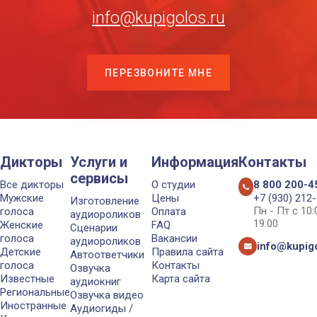
info@kupigolos.ru
ПЕРЕЗВОНИТЕ МНЕ
Дикторы
Услуги и
Информация
Контакты
сервисы
Все дикторы
О студии
8 800 200-4
Мужские
Цены
+7 (930) 212
Изготовление
Пн - Пт с 10
голоса
Оплата
аудиороликов
19:00
Женские
FAQ
Сценарии
голоса
Вакансии
аудиороликов
info@kupigo
Детские
Правила сайта
Автоответчики
голоса
Контакты
Озвучка
Известные
Карта сайта
аудиокниг
Региональные
Озвучка видео
Иностранные
Аудиогиды /