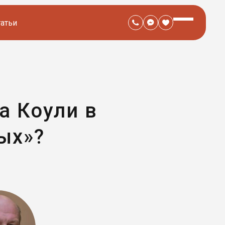
татьи
а Коули в
ых»?