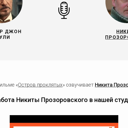
Р ДЖОН
НИК
УЛИ
ПРОЗОР
ильме «
Остров проклятых
» озвучивает
Никита Проз
абота Никиты Прозоровского в нашей студ