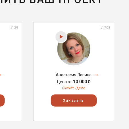
#139
#1708
Анастасия Лапина
10 000
Цена от
₽
Скачать демо
Заказать