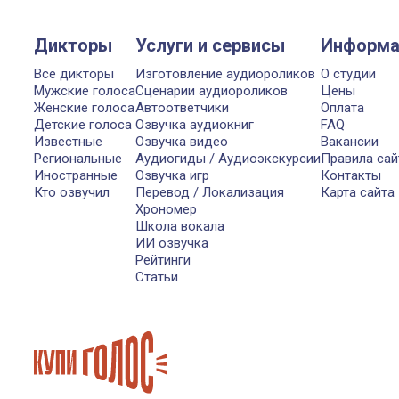
Дикторы
Услуги и сервисы
Информа
Все дикторы
Изготовление аудиороликов
О студии
Мужские голоса
Сценарии аудиороликов
Цены
Женские голоса
Автоответчики
Оплата
Детские голоса
Озвучка аудиокниг
FAQ
Известные
Озвучка видео
Вакансии
Региональные
Аудиогиды / Аудиоэкскурсии
Правила сай
Иностранные
Озвучка игр
Контакты
Кто озвучил
Перевод / Локализация
Карта сайта
Хрономер
Школа вокала
ИИ озвучка
Рейтинги
Статьи