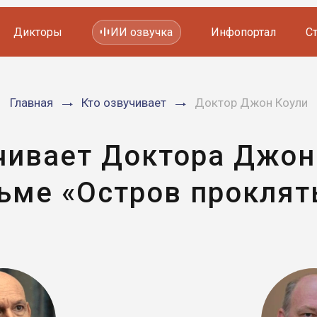
Дикторы
ИИ озвучка
Инфопортал
С
Фильмов и сериалов
Главная
Кто озвучивает
Доктор Джон Коули
Мультфильмов
YouTube каналов
Видеорекламы
чивает Доктора Джон
ьме «Остров проклят