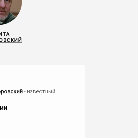
ИТА
ОВСКИЙ
оровский
- известный
ии