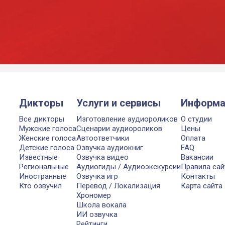
Дикторы
Услуги и сервисы
Информа
Все дикторы
Изготовление аудиороликов
О студии
Мужские голоса
Сценарии аудиороликов
Цены
Женские голоса
Автоответчики
Оплата
Детские голоса
Озвучка аудиокниг
FAQ
Известные
Озвучка видео
Вакансии
Региональные
Аудиогиды / Аудиоэкскурсии
Правила сай
Иностранные
Озвучка игр
Контакты
Кто озвучил
Перевод / Локализация
Карта сайта
Хрономер
Школа вокала
ИИ озвучка
Рейтинги