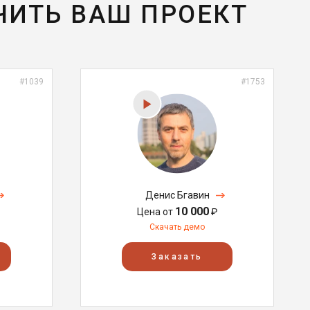
ЧИТЬ ВАШ ПРОЕКТ
#1039
#1753
Денис Бгавин
10 000
Цена от
₽
Скачать демо
Заказать