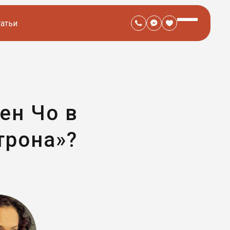
татьи
ен Чо в
трона»?