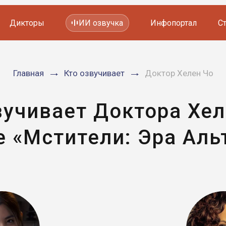
Дикторы
ИИ озвучка
Инфопортал
С
Фильмов и сериалов
Главная
Кто озвучивает
Доктор Хелен Чо
Мультфильмов
YouTube каналов
Видеорекламы
вучивает Доктора Хел
 «Мстители: Эра Аль