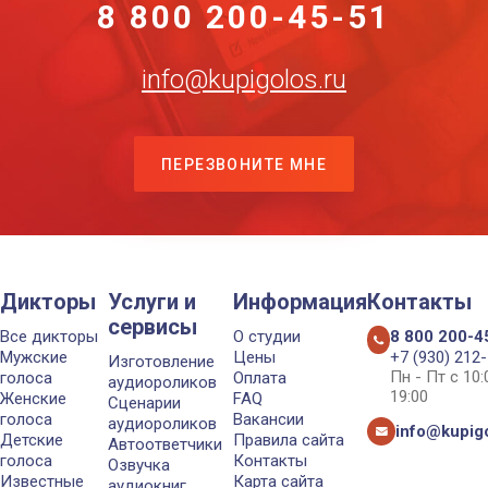
8 800 200-45-51
info@kupigolos.ru
ПЕРЕЗВОНИТЕ МНЕ
Дикторы
Услуги и
Информация
Контакты
сервисы
Все дикторы
О студии
8 800 200-4
Мужские
Цены
+7 (930) 212
Изготовление
Пн - Пт с 10
голоса
Оплата
аудиороликов
19:00
Женские
FAQ
Сценарии
голоса
Вакансии
аудиороликов
info@kupigo
Детские
Правила сайта
Автоответчики
голоса
Контакты
Озвучка
Известные
Карта сайта
аудиокниг