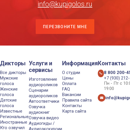
info@kupigolos.ru
ПЕРЕЗВОНИТЕ МНЕ
Дикторы
Услуги и
Информация
Контакты
сервисы
Все дикторы
О студии
8 800 200-4
Мужские
Цены
+7 (930) 212
Изготовление
Пн - Пт с 10
голоса
Оплата
аудиороликов
19:00
Женские
FAQ
Сценарии
голоса
Вакансии
аудиороликов
info@kupigo
Детские
Правила сайта
Автоответчики
голоса
Контакты
Озвучка
Известные
Карта сайта
аудиокниг
Региональные
Озвучка видео
Иностранные
Аудиогиды /
Кто озвучил
Аудиоэкскурсии