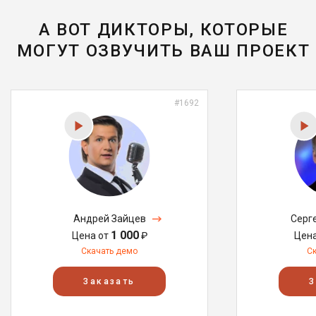
А ВОТ ДИКТОРЫ, КОТОРЫЕ
МОГУТ ОЗВУЧИТЬ ВАШ ПРОЕКТ
#1692
Андрей Зайцев
Серг
1 000
Цена от
₽
Цен
Скачать демо
С
Заказать
З