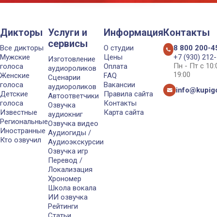
Дикторы
Услуги и
Информация
Контакты
сервисы
Все дикторы
О студии
8 800 200-4
Мужские
Цены
+7 (930) 212
Изготовление
Пн - Пт с 10
голоса
Оплата
аудиороликов
19:00
Женские
FAQ
Сценарии
голоса
Вакансии
аудиороликов
info@kupigo
Детские
Правила сайта
Автоответчики
голоса
Контакты
Озвучка
Известные
Карта сайта
аудиокниг
Региональные
Озвучка видео
Иностранные
Аудиогиды /
Кто озвучил
Аудиоэкскурсии
Озвучка игр
Перевод /
Локализация
Хрономер
Школа вокала
ИИ озвучка
Рейтинги
Статьи