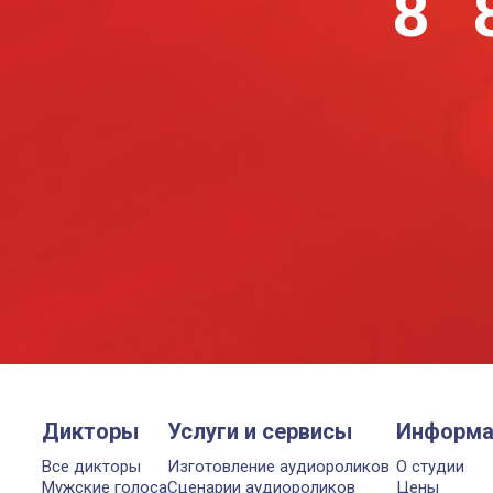
8 
Дикторы
Услуги и сервисы
Информа
Все дикторы
Изготовление аудиороликов
О студии
Мужские голоса
Сценарии аудиороликов
Цены