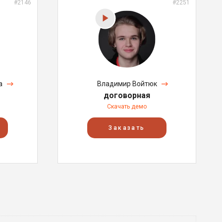
#2146
#2251
а
Владимир Войтюк
договорная
Скачать демо
Заказать