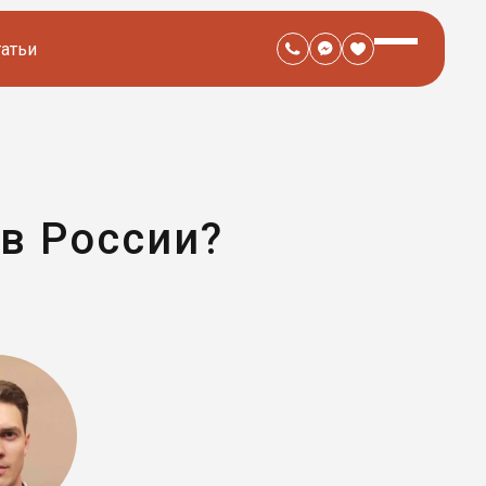
татьи
в России?