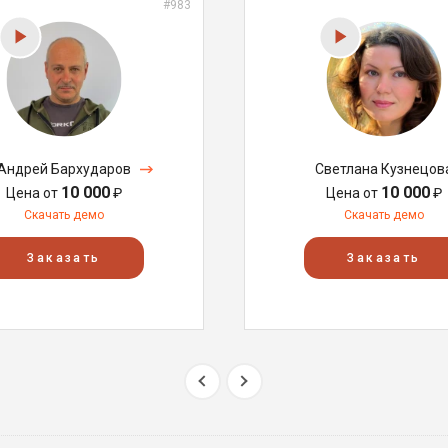
#983
Андрей Бархударов
Светлана Кузнецов
10 000
10 000
Цена от
₽
Цена от
₽
Скачать демо
Скачать демо
Заказать
Заказать