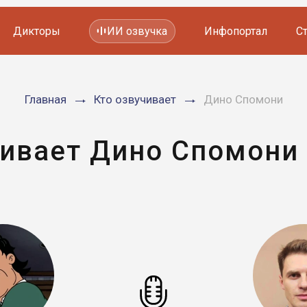
Дикторы
ИИ озвучка
Инфопортал
С
Фильмов и сериалов
Главная
Кто озвучивает
Дино Спомони
Мультфильмов
YouTube каналов
Видеорекламы
чивает Дино Спомони 