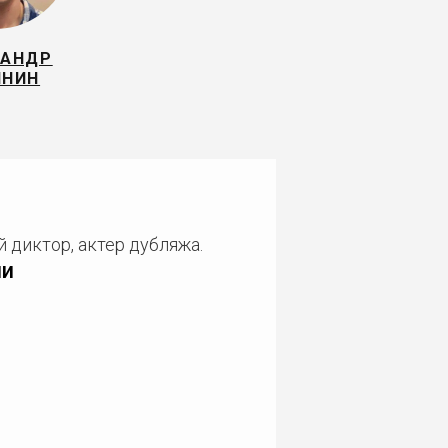
САНДР
ИНИН
 диктор, актер дубляжа.
ии