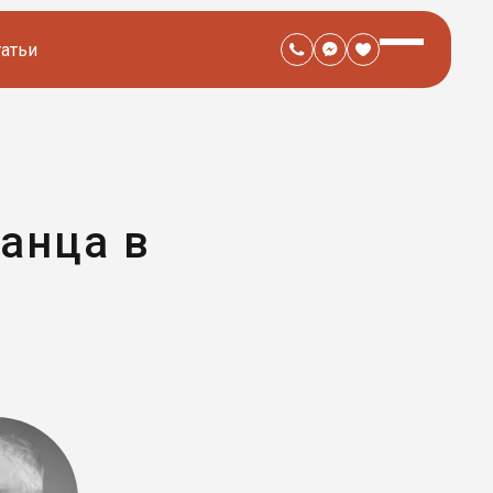
татьи
анца в