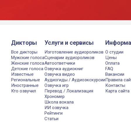
Дикторы
Услуги и сервисы
Информа
Все дикторы
Изготовление аудиороликов
О студии
Мужские голоса
Сценарии аудиороликов
Цены
Женские голоса
Автоответчики
Оплата
Детские голоса
Озвучка аудиокниг
FAQ
Известные
Озвучка видео
Вакансии
Региональные
Аудиогиды / Аудиоэкскурсии
Правила сай
Иностранные
Озвучка игр
Контакты
Кто озвучил
Перевод / Локализация
Карта сайта
Хрономер
Школа вокала
ИИ озвучка
Рейтинги
Статьи