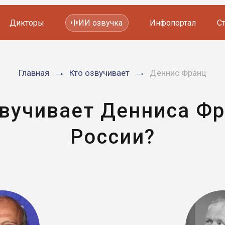
Дикторы
ИИ озвучка
Инфопортал
С
Фильмов и сериалов
Главная
Кто озвучивает
Деннис Франц
Мультфильмов
YouTube каналов
Видеорекламы
звучивает Денниса Фр
России?