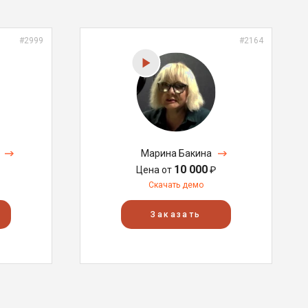
#2999
#2164
Марина Бакина
10 000
Цена от
₽
Скачать демо
Заказать