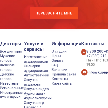
ПЕРЕЗВОНИТЕ МНЕ
Дикторы
Услуги и
Информация
Контакты
сервисы
Все дикторы
О студии
8 800 200-4
Мужские
Цены
+7 (930) 212
Изготовление
Пн - Пт с 10
голоса
Оплата
аудиороликов
19:00
Женские
FAQ
Сценарии
голоса
Вакансии
аудиороликов
info@kupigo
Детские
Правила сайта
Автоответчики
голоса
Контакты
Озвучка
Известные
Карта сайта
аудиокниг
Региональные
Озвучка видео
Иностранные
Аудиогиды /
Кто озвучил
Аудиоэкскурсии
Озвучка игр
Перевод /