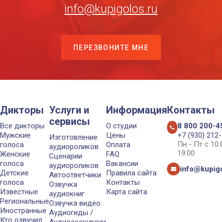
info@kupigolos.ru
ПЕРЕЗВОНИТЕ МНЕ
Дикторы
Услуги и
Информация
Контакты
сервисы
Все дикторы
О студии
8 800 200-4
Мужские
Цены
+7 (930) 212
Изготовление
Пн - Пт с 10
голоса
Оплата
аудиороликов
19:00
Женские
FAQ
Сценарии
голоса
Вакансии
аудиороликов
info@kupigo
Детские
Правила сайта
Автоответчики
голоса
Контакты
Озвучка
Известные
Карта сайта
аудиокниг
Региональные
Озвучка видео
Иностранные
Аудиогиды /
Кто озвучил